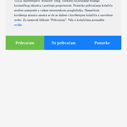
TZGZ upotrebljava "kolačiće" (eng. cookies) za pružanje boljega
korisničkog iskustva i praćenje posjećenosti. Postavke prihvaćanja kolačića
možete namjestiti u vašem internetskom pregledniku. Nastavkom
korištenja stranice smatra se da se slažete s korištenjem kolačića u navedene
svrhe. Za nastavak kliknite "Prihvaćam". Više o kolačićima pronađite
ovdje
.
Prihvaćam
Ne prihvaćam
Postavke