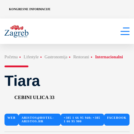
KONGRESNE INFORMACIJE
Početna
Lifestyle
Gastronomija
Restorani
Internacionalni
Tiara
CEBINI ULICA 33
WEB
ARISTOS@HOTEL-
+385 1 66 95 940; +385
FACEBOOK
ARISTOS.HR
1 66 95 900