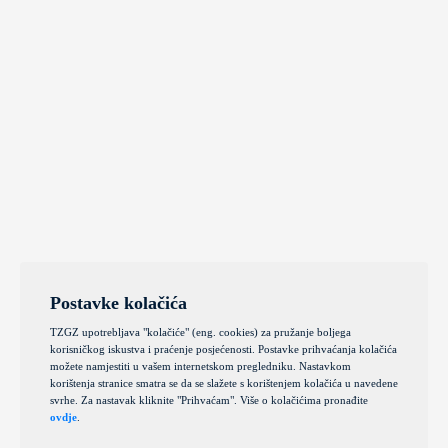
Postavke kolačića
TZGZ upotrebljava "kolačiće" (eng. cookies) za pružanje boljega
korisničkog iskustva i praćenje posjećenosti. Postavke prihvaćanja kolačića
možete namjestiti u vašem internetskom pregledniku. Nastavkom
korištenja stranice smatra se da se slažete s korištenjem kolačića u navedene
svrhe. Za nastavak kliknite "Prihvaćam". Više o kolačićima pronađite
ovdje
.