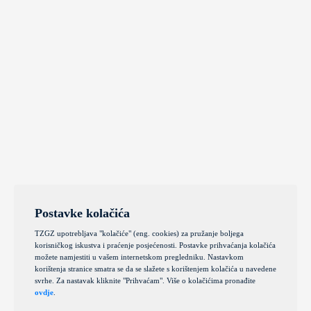
Postavke kolačića
TZGZ upotrebljava "kolačiće" (eng. cookies) za pružanje boljega
korisničkog iskustva i praćenje posjećenosti. Postavke prihvaćanja kolačića
možete namjestiti u vašem internetskom pregledniku. Nastavkom
korištenja stranice smatra se da se slažete s korištenjem kolačića u navedene
svrhe. Za nastavak kliknite "Prihvaćam". Više o kolačićima pronađite
ovdje
.