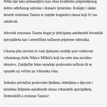
Ništa nije tako primamljivo kao okus kvalitetno pripremljenog
dobro odležanog odreska i domaće tjestenine. Kušajte i slatke
deserte restorana Taurus te osjetite bogatstvo okusa koji će vas
oduševiti.
Jelovnik restorana Taurus bogat je delicijama autohtonih hrvatskih
specijaliteta kao i američkim načinom pripreme odrezaka.
Ukusna jela servirat će vam ljubazno osoblje pod vodstvom
vrhunskog chefa Nikice Miškića koji iza sebe ima zavidno
iskustvo. Zaključite bitne suradnje poslovnim ručkom ili se
opustite uz večeru uz vrhunska vina.
Jednako privlačan poslovnim ljudima, obiteljima s djecom i
turistima željnima autohtonih okusa vrhunskih specijaliteta.
Dobrodošli u restoran Taurus!