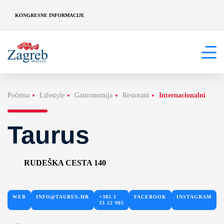
KONGRESNE INFORMACIJE
Početna
Lifestyle
Gastronomija
Restorani
Internacionalni
Taurus
RUDEŠKA CESTA 140
WEB
INFO@TAURUS.HR
+385 1
FACEBOOK
INSTAGRAM
33 22 905