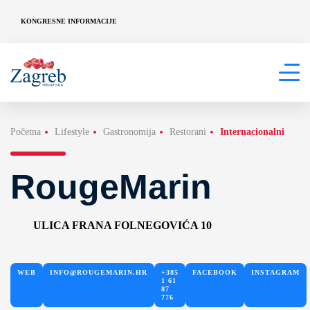
KONGRESNE INFORMACIJE
Početna
Lifestyle
Gastronomija
Restorani
Internacionalni
RougeMarin
ULICA FRANA FOLNEGOVIĆA 10
WEB
INFO@ROUGEMARIN.HR
+385
FACEBOOK
INSTAGRAM
1 61
87
776