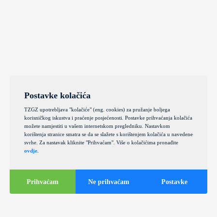
Postavke kolačića
TZGZ upotrebljava "kolačiće" (eng. cookies) za pružanje boljega
korisničkog iskustva i praćenje posjećenosti. Postavke prihvaćanja kolačića
možete namjestiti u vašem internetskom pregledniku. Nastavkom
korištenja stranice smatra se da se slažete s korištenjem kolačića u navedene
svrhe. Za nastavak kliknite "Prihvaćam". Više o kolačićima pronađite
ovdje
.
Prihvaćam
Ne prihvaćam
Postavke