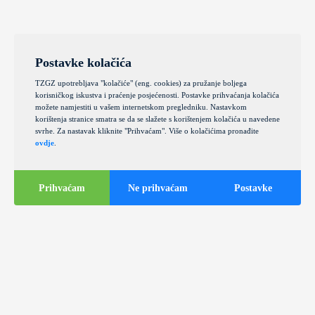
Postavke kolačića
TZGZ upotrebljava "kolačiće" (eng. cookies) za pružanje boljega
korisničkog iskustva i praćenje posjećenosti. Postavke prihvaćanja kolačića
možete namjestiti u vašem internetskom pregledniku. Nastavkom
korištenja stranice smatra se da se slažete s korištenjem kolačića u navedene
svrhe. Za nastavak kliknite "Prihvaćam". Više o kolačićima pronađite
ovdje
.
Prihvaćam
Ne prihvaćam
Postavke