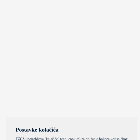
Postavke kolačića
TZGZ upotrebljava "kolačiće" (eng. cookies) za pružanje boljega korisničkog