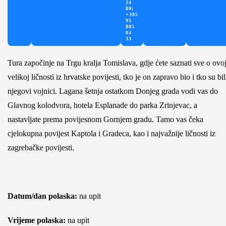
24
80;
+385
95
805
04
33
Tura započinje na Trgu kralja Tomislava, gdje ćete saznati sve o ovo
velikoj ličnosti iz hrvatske povijesti, tko je on zapravo bio i tko su bil
njegovi vojnici. Lagana šetnja ostatkom Donjeg grada vodi vas do
Glavnog kolodvora, hotela Esplanade do parka Zrinjevac, a
nastavljate prema povijesnom Gornjem gradu. Tamo vas čeka
cjelokupna povijest Kaptola i Gradeca, kao i najvažnije ličnosti iz
zagrebačke povijesti.
Datum/dan polaska:
na upit
Vrijeme polaska:
na upit