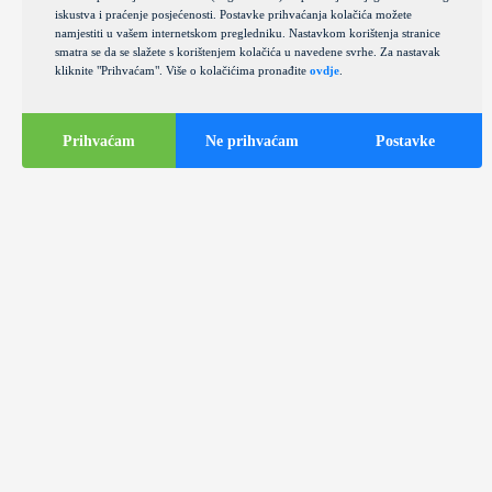
iskustva i praćenje posjećenosti. Postavke prihvaćanja kolačića možete
namjestiti u vašem internetskom pregledniku. Nastavkom korištenja stranice
smatra se da se slažete s korištenjem kolačića u navedene svrhe. Za nastavak
kliknite "Prihvaćam". Više o kolačićima pronađite
ovdje
.
Prihvaćam
Ne prihvaćam
Postavke