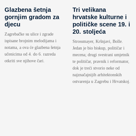
Glazbena šetnja
Tri velikana
gornjim gradom za
hrvatske kulturne i
djecu
političke scene 19. i
20. stoljeća
Zagrebačke su ulice i zgrade
ispisane brojnim melodijama i
Strossmayer, Kršnjavi, Bolle.
notama, a ova će glazbena šetnja
Jedan je bio biskup, političar i
učenicima od 4. do 6. razreda
mecena; drugi svestrani umjetnik
otkriti sve njihove čari.
te političar, pravnik i reformator,
dok je treći stvorio neke od
najznačajnijih arhitektonskih
ostvarenja u Zagrebu i Hrvatskoj.