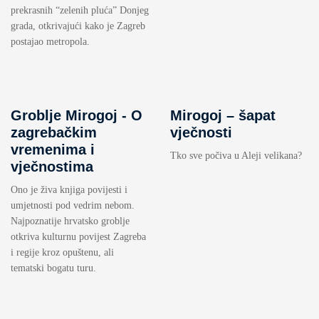
prekrasnih “zelenih pluća” Donjeg
grada, otkrivajući kako je Zagreb
postajao metropola.
Groblje Mirogoj - O
Mirogoj – šapat
zagrebačkim
vječnosti
vremenima i
Tko sve počiva u Aleji velikana?
vječnostima
Ono je živa knjiga povijesti i
umjetnosti pod vedrim nebom.
Najpoznatije hrvatsko groblje
otkriva kulturnu povijest Zagreba
i regije kroz opuštenu, ali
tematski bogatu turu.