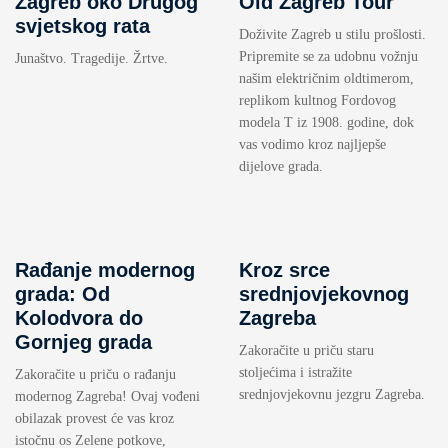
Zagreb oko Drugog
Old Zagreb Tour
svjetskog rata
Doživite Zagreb u stilu prošlosti.
Pripremite se za udobnu vožnju
Junaštvo. Tragedije. Žrtve.
našim električnim oldtimerom,
replikom kultnog Fordovog
modela T iz 1908. godine, dok
vas vodimo kroz najljepše
dijelove grada.
Rađanje modernog
Kroz srce
grada: Od
srednjovjekovnog
Kolodvora do
Zagreba
Gornjeg grada
Zakoračite u priču staru
stoljećima i istražite
Zakoračite u priču o rađanju
srednjovjekovnu jezgru Zagreba.
modernog Zagreba! Ovaj vođeni
obilazak provest će vas kroz
istočnu os Zelene potkove,