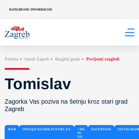
KONGRESNE INFORMACIJE
Početna
Istraži Zagreb
Razgled grada
Povijesni razgledi
Tomislav
Zagorka Vas poziva na šetnju kroz stari grad
Zagreb
WEB
INFO@ZAGORKATOURS.EU
+385
FACEBOOK
INSTAGRA
99
595