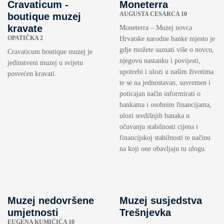
Cravaticum -
Moneterra
AUGUSTA CESARCA 10
boutique muzej
kravate
Moneterra – Muzej novca
OPATIČKA 2
Hrvatske narodne banke mjesto je
gdje možete saznati više o novcu,
Cravaticum boutique muzej je
njegovu nastanku i povijesti,
jedinstveni muzej u svijetu
upotrebi i ulozi u našim životima
posvećen kravati.
te se na jednostavan, suvremen i
poticajan način informirati o
bankama i osobnim financijama,
ulozi središnjih banaka u
očuvanju stabilnosti cijena i
financijskoj stabilnosti te načinu
na koji one obavljaju tu ulogu.
Muzej nedovršene
Muzej susjedstva
umjetnosti
Trešnjevka
EUGENA KUMIČIĆA 10