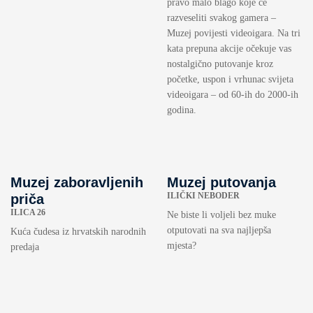
pravo malo blago koje će
razveseliti svakog gamera –
Muzej povijesti videoigara. Na tri
kata prepuna akcije očekuje vas
nostalgično putovanje kroz
početke, uspon i vrhunac svijeta
videoigara – od 60-ih do 2000-ih
godina.
Muzej zaboravljenih
Muzej putovanja
ILIČKI NEBODER
priča
ILICA 26
Ne biste li voljeli bez muke
otputovati na sva najljepša
Kuća čudesa iz hrvatskih narodnih
mjesta?
predaja