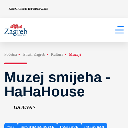
KONGRESNE INFORMACIJE
Početna
Istraži Zagreb
Kultura
Muzeji
Muzej smijeha -
HaHaHouse
GAJEVA 7
WEB
INFO@HAHA.HOUSE
FACEBOOK
INSTAGRAM