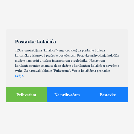
Postavke kolačića
TZGZ upotrebljava "kolačiće" (eng. cookies) za pružanje boljega
korisničkog iskustva i praćenje posjećenosti. Postavke prihvaćanja kolačića
možete namjestiti u vašem internetskom pregledniku. Nastavkom
korištenja stranice smatra se da se slažete s korištenjem kolačića u navedene
svrhe. Za nastavak kliknite "Prihvaćam". Više o kolačićima pronađite
ovdje
.
Prihvaćam
Ne prihvaćam
Postavke