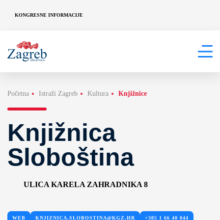
KONGRESNE INFORMACIJE
Početna
Istraži Zagreb
Kultura
Knjižnice
Knjižnica
Sloboština
ULICA KARELA ZAHRADNIKA 8
WEB
KNJIZNICA.SLOBOSTINA@KGZ.HR
+385 1 66 40 044