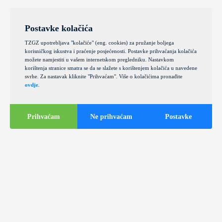
Postavke kolačića
TZGZ upotrebljava "kolačiće" (eng. cookies) za pružanje boljega
korisničkog iskustva i praćenje posjećenosti. Postavke prihvaćanja kolačića
možete namjestiti u vašem internetskom pregledniku. Nastavkom
korištenja stranice smatra se da se slažete s korištenjem kolačića u navedene
svrhe. Za nastavak kliknite "Prihvaćam". Više o kolačićima pronađite
ovdje
.
Prihvaćam
Ne prihvaćam
Postavke