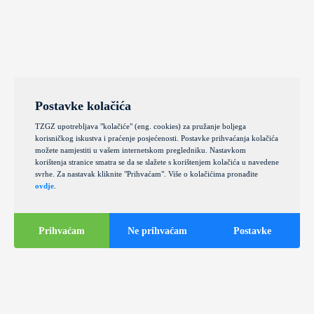
Postavke kolačića
TZGZ upotrebljava "kolačiće" (eng. cookies) za pružanje boljega
korisničkog iskustva i praćenje posjećenosti. Postavke prihvaćanja kolačića
možete namjestiti u vašem internetskom pregledniku. Nastavkom
korištenja stranice smatra se da se slažete s korištenjem kolačića u navedene
svrhe. Za nastavak kliknite "Prihvaćam". Više o kolačićima pronađite
ovdje
.
Prihvaćam
Ne prihvaćam
Postavke