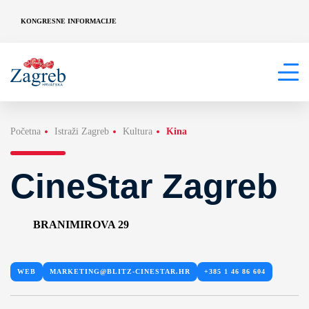
KONGRESNE INFORMACIJE
Početna
Istraži Zagreb
Kultura
Kina
CineStar Zagreb
BRANIMIROVA 29
WEB
MARKETING@BLITZ-CINESTAR.HR
+385 1 46 86 604