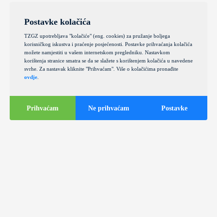
Postavke kolačića
TZGZ upotrebljava "kolačiće" (eng. cookies) za pružanje boljega
korisničkog iskustva i praćenje posjećenosti. Postavke prihvaćanja kolačića
možete namjestiti u vašem internetskom pregledniku. Nastavkom
korištenja stranice smatra se da se slažete s korištenjem kolačića u navedene
svrhe. Za nastavak kliknite "Prihvaćam". Više o kolačićima pronađite
ovdje
.
Prihvaćam
Ne prihvaćam
Postavke