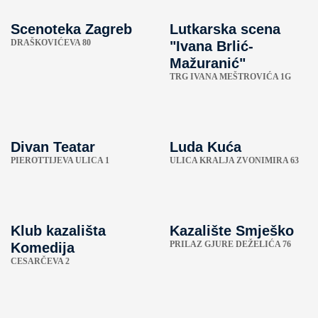
Scenoteka Zagreb
Lutkarska scena
DRAŠKOVIĆEVA 80
"Ivana Brlić-
Mažuranić"
TRG IVANA MEŠTROVIĆA 1G
Divan Teatar
Luda Kuća
PIEROTTIJEVA ULICA 1
ULICA KRALJA ZVONIMIRA 63
Klub kazališta
Kazalište Smješko
PRILAZ GJURE DEŽELIĆA 76
Komedija
CESARČEVA 2