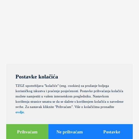
Postavke kolačića
TZGZ upotrebljava "kolačiće" (eng. cookies) za pružanje boljega
korisničkog iskustva i praćenje posjećenosti. Postavke prihvaćanja kolačića
možete namjestiti u vašem internetskom pregledniku. Nastavkom
korištenja stranice smatra se da se slažete s korištenjem kolačića u navedene
svrhe. Za nastavak kliknite "Prihvaćam". Više o kolačićima pronađite
ovdje
.
Prihvaćam
Ne prihvaćam
Postavke