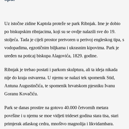
Uz istočne zidine Kaptola proteže se park Ribnjak. Ime je dobio
po biskupskim ribnjacima, koji su se ovdje nalazili sve do 19.
stoljeća. Tada je cijeli prostor pretvoren u perivoj engleskog tipa, s
vodopadima, egzotičnim biljkama i ukrasnim kipovima. Park je
uređen na poticaj biskupa Alagovića, 1829. godine.
Ribnjak je trebao postati i parkom skulptura, ali ta ideja nikada
nije do kraja ostvarena. U njemu se nalazi tek spomenik Stid,
Antuna Augustinčića, te spomenik hrvatskom pjesniku Ivanu
Goranu Kovačiću.
Park se danas prostire na gotovo 40.000 četvornih metara
površine i u njemu se moe vidjeti trideset godina stara tisa, stari
primjerak atlaskog cedra, mnoštvo magnolija i likvidambara.