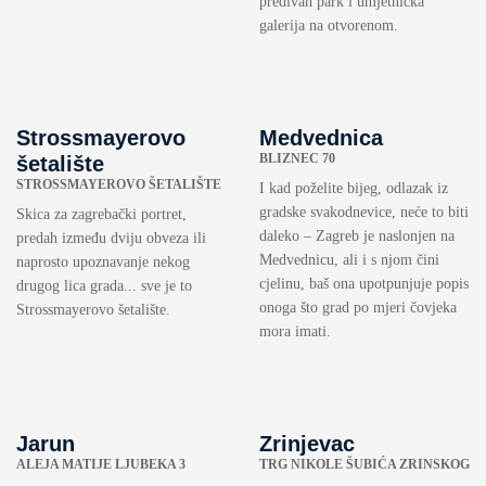
predivan park i umjetnička
galerija na otvorenom.
Strossmayerovo
Medvednica
BLIZNEC 70
šetalište
STROSSMAYEROVO ŠETALIŠTE
I kad poželite bijeg, odlazak iz
gradske svakodnevice, neće to biti
Skica za zagrebački portret,
daleko – Zagreb je naslonjen na
predah između dviju obveza ili
Medvednicu, ali i s njom čini
naprosto upoznavanje nekog
cjelinu, baš ona upotpunjuje popis
drugog lica grada... sve je to
onoga što grad po mjeri čovjeka
Strossmayerovo šetalište.
mora imati.
Jarun
Zrinjevac
ALEJA MATIJE LJUBEKA 3
TRG NIKOLE ŠUBIĆA ZRINSKOG