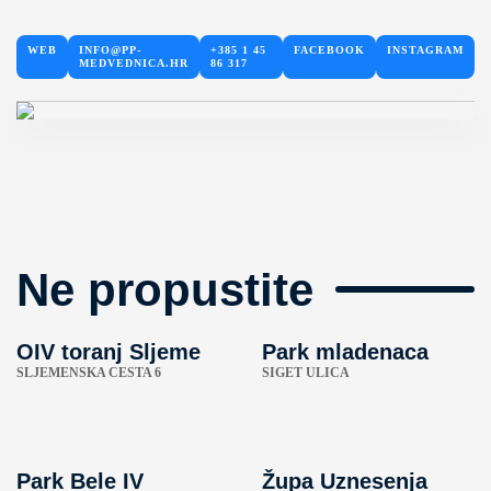
WEB
INFO@PP-
+385 1 45
FACEBOOK
INSTAGRAM
MEDVEDNICA.HR
86 317
Ne propustite
OIV toranj Sljeme
Park mladenaca
SLJEMENSKA CESTA 6
SIGET ULICA
Park Bele IV
Župa Uznesenja