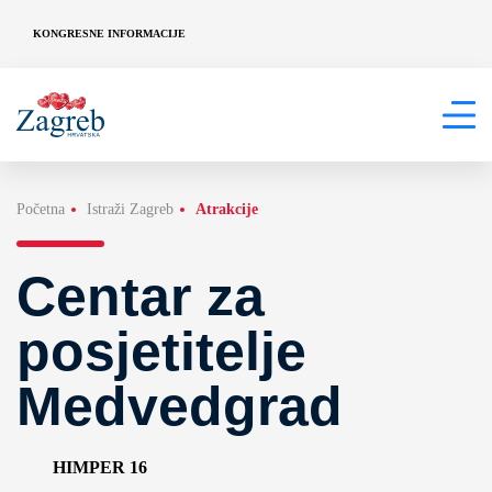
KONGRESNE INFORMACIJE
Početna
Istraži Zagreb
Atrakcije
Centar za
posjetitelje
Medvedgrad
HIMPER 16