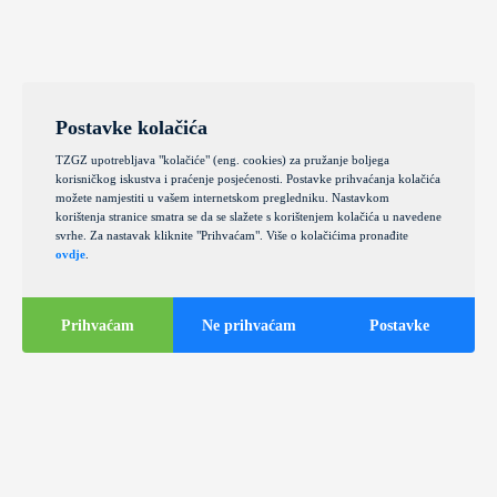
Postavke kolačića
TZGZ upotrebljava "kolačiće" (eng. cookies) za pružanje boljega
korisničkog iskustva i praćenje posjećenosti. Postavke prihvaćanja kolačića
možete namjestiti u vašem internetskom pregledniku. Nastavkom
korištenja stranice smatra se da se slažete s korištenjem kolačića u navedene
svrhe. Za nastavak kliknite "Prihvaćam". Više o kolačićima pronađite
ovdje
.
Prihvaćam
Ne prihvaćam
Postavke