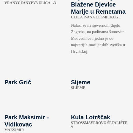
VRANYCZANYEVA ULICA 1-3
Blažene Djevice
Marije u Remetama
ULICA IVANA ČESMIČKOG 1
Nalazi se na sjevernom dijelu
Zagreba, na padinama šumovite
Medvednice i jedno je od
najstarijih marijanskih svetišta u
Hrvatskoj.
Park Grič
Sljeme
SLJEME
Park Maksimir -
Kula Lotrščak
STROSSMAYEROVO ŠETALIŠTE
Vidikovac
9
MAKSIMIR