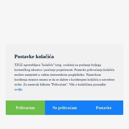
Postavke kolačića
TZGZ upotrebljava "kolačiće" (eng. cookies) za pružanje boljega
korisničkog iskustva i praćenje posjećenosti. Postavke prihvaćanja kolačića
možete namjestiti u vašem internetskom pregledniku. Nastavkom
korištenja stranice smatra se da se slažete s korištenjem kolačića u navedene
svrhe. Za nastavak kliknite "Prihvaćam". Više o kolačićima pronađite
ovdje
.
Prihvaćam
Ne prihvaćam
Postavke