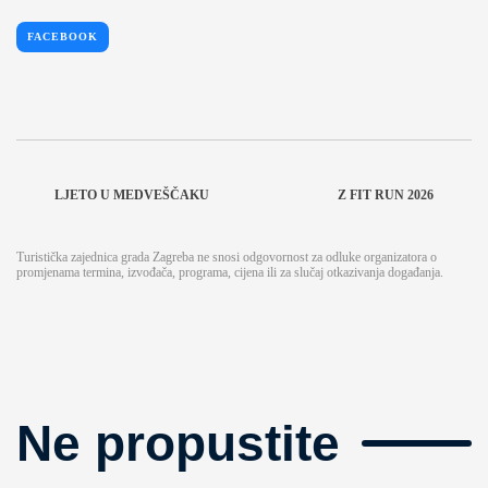
FACEBOOK
LJETO U MEDVEŠČAKU
Z FIT RUN 2026
Turistička zajednica grada Zagreba ne snosi odgovornost za odluke organizatora o
promjenama termina, izvođača, programa, cijena ili za slučaj otkazivanja događanja.
Ne propustite