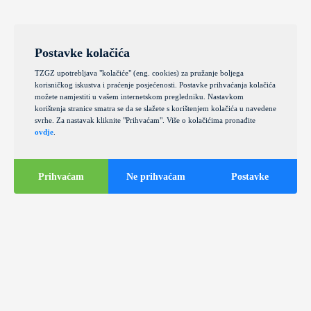
Postavke kolačića
TZGZ upotrebljava "kolačiće" (eng. cookies) za pružanje boljega
korisničkog iskustva i praćenje posjećenosti. Postavke prihvaćanja kolačića
možete namjestiti u vašem internetskom pregledniku. Nastavkom
korištenja stranice smatra se da se slažete s korištenjem kolačića u navedene
svrhe. Za nastavak kliknite "Prihvaćam". Više o kolačićima pronađite
ovdje
.
Prihvaćam
Ne prihvaćam
Postavke