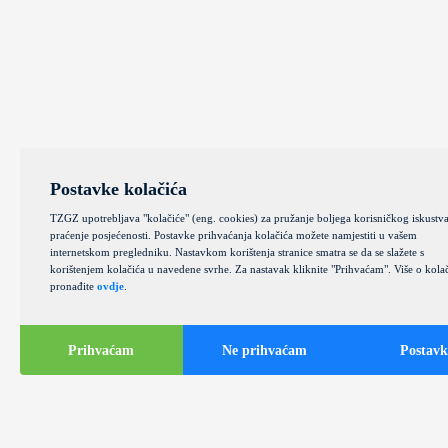
Postavke kolačića
TZGZ upotrebljava "kolačiće" (eng. cookies) za pružanje boljega korisničkog iskustva
praćenje posjećenosti. Postavke prihvaćanja kolačića možete namjestiti u vašem
internetskom pregledniku. Nastavkom korištenja stranice smatra se da se slažete s
korištenjem kolačića u navedene svrhe. Za nastavak kliknite "Prihvaćam". Više o kola
pronađite
ovdje
.
Prihvaćam
Ne prihvaćam
Postavk