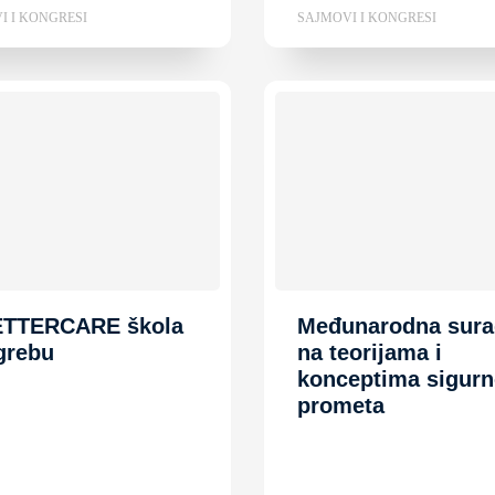
I I KONGRESI
SAJMOVI I KONGRESI
ETTERCARE škola
Međunarodna sura
grebu
na teorijama i
konceptima sigurn
prometa