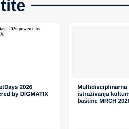
tite
etDays 2026
Multidisciplinarna
red by DIGMATIX
istraživanja kultur
baštine MRCH 202