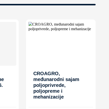
CROAGRO,
ne
međunarodni sajam
6.
poljoprivrede,
poljopreme i
mehanizacije