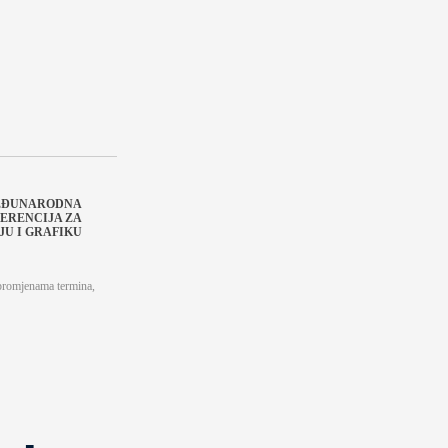
MEĐUNARODNA
ERENCIJA ZA
U I GRAFIKU
 promjenama termina,