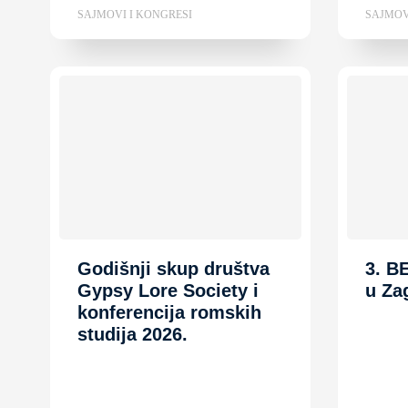
SAJMOVI I KONGRESI
SAJMOV
Godišnji skup društva
3. B
Gypsy Lore Society i
u Za
konferencija romskih
studija 2026.