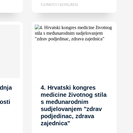
SAJMOVI I KONGRESI
dnja
4. Hrvatski kongres
medicine životnog stila
osti
s međunarodnim
sudjelovanjem "zdrav
podjedinac, zdrava
zajednica"