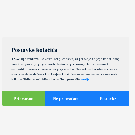
Postavke kolačića
TZGZ upotrebljava "kolačiće" (eng. cookies) za pružanje boljega korisničkog
iskustva i praćenje posjećenosti. Postavke prihvaćanja kolačića možete
namjestiti u vašem internetskom pregledniku. Nastavkom korištenja stranice
smatra se da se slažete s korištenjem kolačića u navedene svrhe. Za nastavak
kliknite "Prihvaćam". Više o kolačićima pronađite
ovdje
.
Prihvaćam
Ne prihvaćam
Postavke