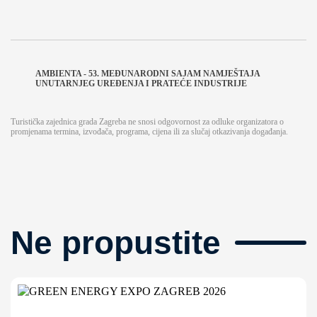
AMBIENTA - 53. MEĐUNARODNI SAJAM NAMJEŠTAJA
UNUTARNJEG UREĐENJA I PRATEĆE INDUSTRIJE
Turistička zajednica grada Zagreba ne snosi odgovornost za odluke organizatora o
promjenama termina, izvođača, programa, cijena ili za slučaj otkazivanja događanja.
Ne propustite