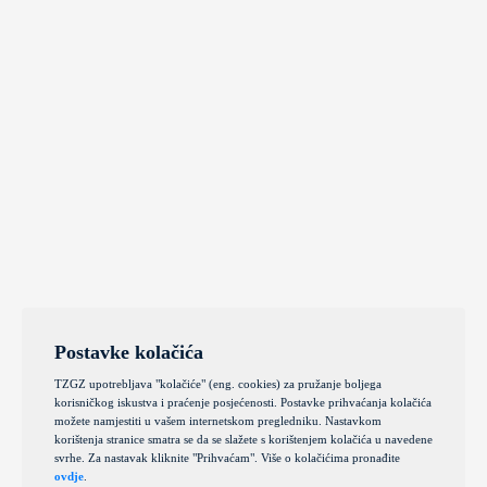
Postavke kolačića
TZGZ upotrebljava "kolačiće" (eng. cookies) za pružanje boljega
korisničkog iskustva i praćenje posjećenosti. Postavke prihvaćanja kolačića
možete namjestiti u vašem internetskom pregledniku. Nastavkom
korištenja stranice smatra se da se slažete s korištenjem kolačića u navedene
svrhe. Za nastavak kliknite "Prihvaćam". Više o kolačićima pronađite
ovdje
.