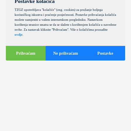
Postavke kolačića
TZGZ upotrebljava "kolačiće" (eng. cookies) za pružanje boljega
korisničkog iskustva i praćenje posjećenosti. Postavke prihvaćanja kolačića
možete namjestiti u vašem internetskom pregledniku. Nastavkom
korištenja stranice smatra se da se slažete s korištenjem kolačića u navedene
svrhe. Za nastavak kliknite "Prihvaćam". Više o kolačićima pronađite
ovdje
.
Prihvaćam
Ne prihvaćam
Postavke