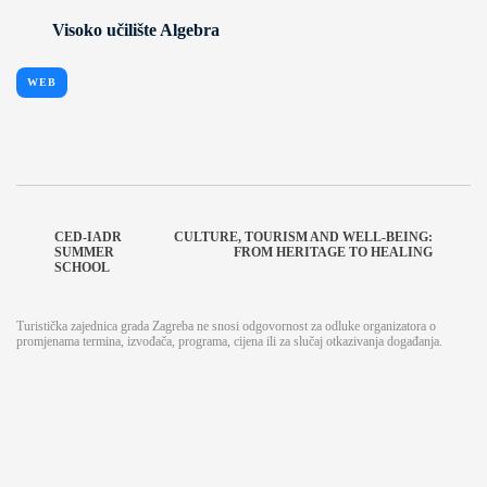
Visoko učilište Algebra
WEB
CED-IADR
CULTURE, TOURISM AND WELL-BEING:
SUMMER
FROM HERITAGE TO HEALING
SCHOOL
Turistička zajednica grada Zagreba ne snosi odgovornost za odluke organizatora o
promjenama termina, izvođača, programa, cijena ili za slučaj otkazivanja događanja.