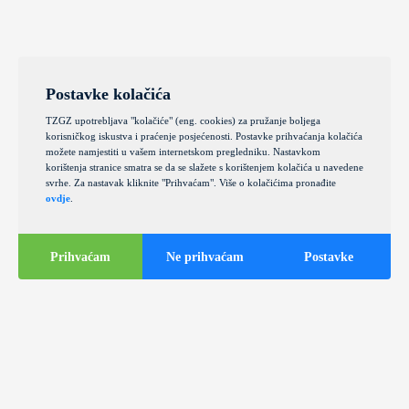
Postavke kolačića
TZGZ upotrebljava "kolačiće" (eng. cookies) za pružanje boljega
korisničkog iskustva i praćenje posjećenosti. Postavke prihvaćanja kolačića
možete namjestiti u vašem internetskom pregledniku. Nastavkom
korištenja stranice smatra se da se slažete s korištenjem kolačića u navedene
svrhe. Za nastavak kliknite "Prihvaćam". Više o kolačićima pronađite
ovdje
.
Prihvaćam
Ne prihvaćam
Postavke