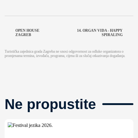
OPEN HOUSE
14. ORGAN VIDA - HAPPY
ZAGREB
SPIRALING
Turistička zajednica grada Zagreba ne snosi odgovornost za odluke organizatora o
promjenama termina, izvođača, programa, cijena ili za slučaj otkazivanja događanja.
Ne propustite