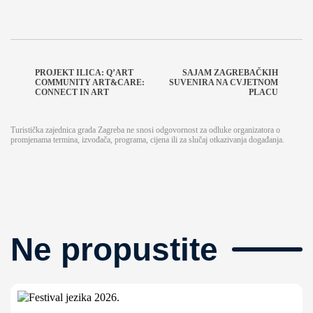
PROJEKT ILICA: Q’ART
SAJAM ZAGREBAČKIH
COMMUNITY ART&CARE:
SUVENIRA NA CVJETNOM
CONNECT IN ART
PLACU
Turistička zajednica grada Zagreba ne snosi odgovornost za odluke organizatora o
promjenama termina, izvođača, programa, cijena ili za slučaj otkazivanja događanja.
Ne propustite