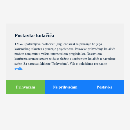
Postavke kolačića
TZGZ upotrebljava "kolačiće" (eng. cookies) za pružanje boljega
korisničkog iskustva i praćenje posjećenosti. Postavke prihvaćanja kolačića
možete namjestiti u vašem internetskom pregledniku. Nastavkom
korištenja stranice smatra se da se slažete s korištenjem kolačića u navedene
svrhe. Za nastavak kliknite "Prihvaćam". Više o kolačićima pronađite
ovdje
.
Prihvaćam
Ne prihvaćam
Postavke