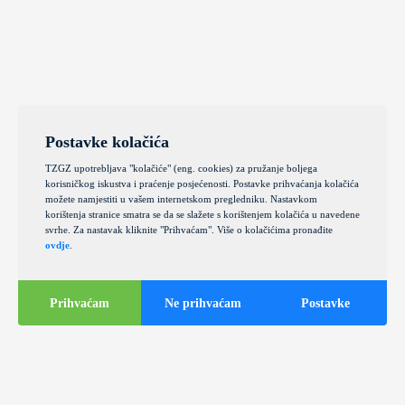
Postavke kolačića
TZGZ upotrebljava "kolačiće" (eng. cookies) za pružanje boljega
korisničkog iskustva i praćenje posjećenosti. Postavke prihvaćanja kolačića
možete namjestiti u vašem internetskom pregledniku. Nastavkom
korištenja stranice smatra se da se slažete s korištenjem kolačića u navedene
svrhe. Za nastavak kliknite "Prihvaćam". Više o kolačićima pronađite
ovdje
.
Prihvaćam
Ne prihvaćam
Postavke