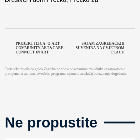
PROJEKT ILICA: Q’ART
SAJAM ZAGREBAČKIH
COMMUNITY ART&CARE:
SUVENIRA NA CVJETNOM
CONNECT IN ART
PLACU
Turistička zajednica grada Zagreba ne snosi odgovornost za odluke organizatora o
promjenama termina, izvođača, programa, cijena ili za slučaj otkazivanja događanja.
Ne propustite