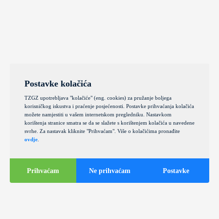
Postavke kolačića
TZGZ upotrebljava "kolačiće" (eng. cookies) za pružanje boljega
korisničkog iskustva i praćenje posjećenosti. Postavke prihvaćanja kolačića
možete namjestiti u vašem internetskom pregledniku. Nastavkom
korištenja stranice smatra se da se slažete s korištenjem kolačića u navedene
svrhe. Za nastavak kliknite "Prihvaćam". Više o kolačićima pronađite
ovdje
.
Prihvaćam
Ne prihvaćam
Postavke