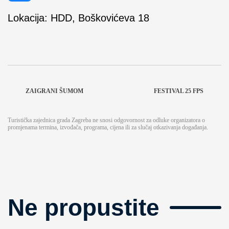
Lokacija: HDD, Boškovićeva 18
ZAIGRANI ŠUMOM
FESTIVAL 25 FPS
Turistička zajednica grada Zagreba ne snosi odgovornost za odluke organizatora o
promjenama termina, izvođača, programa, cijena ili za slučaj otkazivanja događanja.
Ne propustite