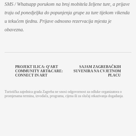
SMS / Whatsapp porukom na broj mobitela željene ture, a prijave
traju od ponedjeljka do popunjenja grupe za ture tijekom vikenda
u tekućem tjednu. Prijave odnosno rezervacija mjesta je
obavezna.
PROJEKT ILICA: Q’ART
SAJAM ZAGREBAČKIH
COMMUNITY ART&CARE:
SUVENIRA NA CVJETNOM
CONNECT IN ART
PLACU
Turistička zajednica grada Zagreba ne snosi odgovornost za odluke organizatora o
promjenama termina, izvođača, programa, cijena ili za slučaj otkazivanja događanja.