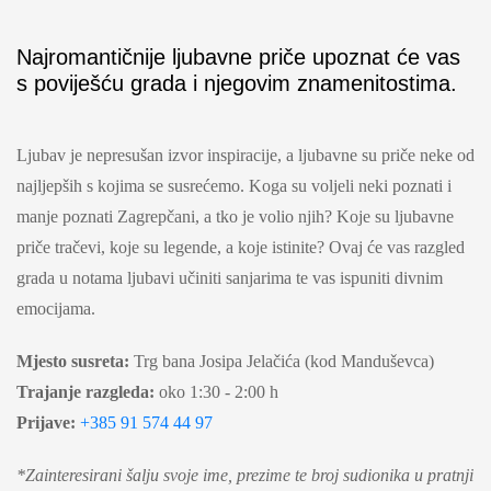
Najromantičnije ljubavne priče upoznat će vas
s poviješću grada i njegovim znamenitostima.
Ljubav je nepresušan izvor inspiracije, a ljubavne su priče neke od
najljepših s kojima se susrećemo. Koga su voljeli neki poznati i
manje poznati Zagrepčani, a tko je volio njih? Koje su ljubavne
priče tračevi, koje su legende, a koje istinite? Ovaj će vas razgled
grada u notama ljubavi učiniti sanjarima te vas ispuniti divnim
emocijama.
Mjesto susreta:
Trg bana Josipa Jelačića (kod Manduševca)
Trajanje razgleda:
oko 1:30 - 2:00 h
Prijave:
+385 91 574 44 97
*
Zainteresirani šalju svoje ime, prezime te broj sudionika u pratnji