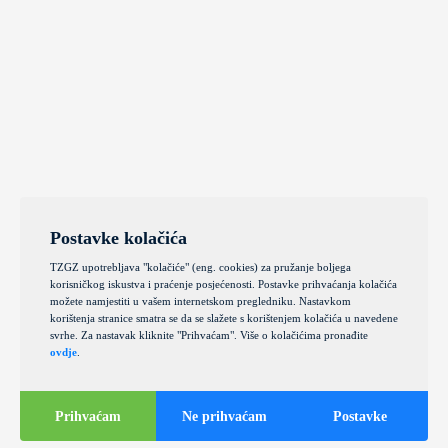
Postavke kolačića
TZGZ upotrebljava "kolačiće" (eng. cookies) za pružanje boljega
korisničkog iskustva i praćenje posjećenosti. Postavke prihvaćanja kolačića
možete namjestiti u vašem internetskom pregledniku. Nastavkom
korištenja stranice smatra se da se slažete s korištenjem kolačića u navedene
svrhe. Za nastavak kliknite "Prihvaćam". Više o kolačićima pronađite
ovdje
.
Prihvaćam
Ne prihvaćam
Postavke