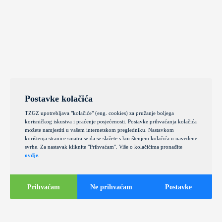
Postavke kolačića
TZGZ upotrebljava "kolačiće" (eng. cookies) za pružanje boljega
korisničkog iskustva i praćenje posjećenosti. Postavke prihvaćanja kolačića
možete namjestiti u vašem internetskom pregledniku. Nastavkom
korištenja stranice smatra se da se slažete s korištenjem kolačića u navedene
svrhe. Za nastavak kliknite "Prihvaćam". Više o kolačićima pronađite
ovdje
.
Prihvaćam
Ne prihvaćam
Postavke