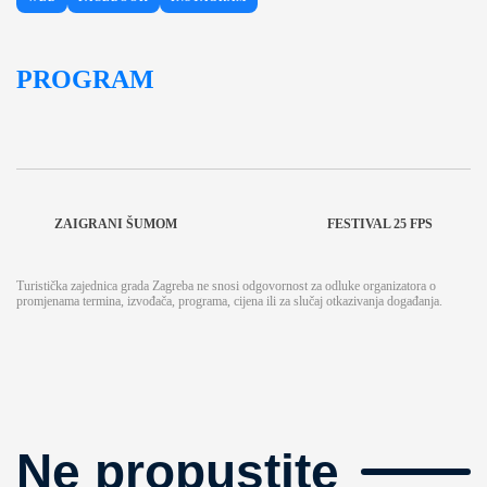
PROGRAM
ZAIGRANI ŠUMOM
FESTIVAL 25 FPS
Turistička zajednica grada Zagreba ne snosi odgovornost za odluke organizatora o
promjenama termina, izvođača, programa, cijena ili za slučaj otkazivanja događanja.
Ne propustite