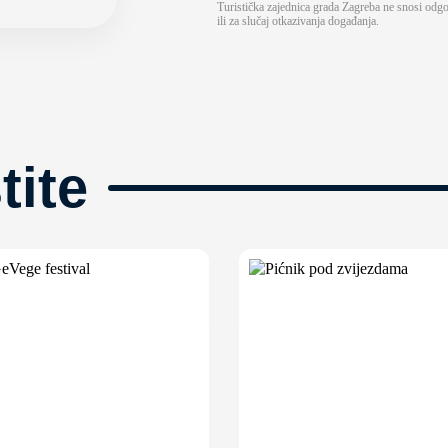
Turistička zajednica grada Zagreba ne snosi odg
ili za slučaj otkazivanja događanja.
tite