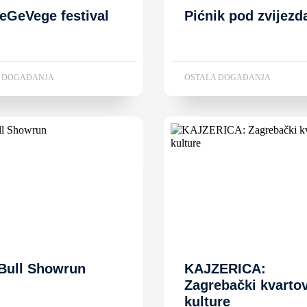
ZeGeVege festival
Pićnik pod zvijez
A DOGAĐANJA
OSTALA DOGAĐANJA
Bull Showrun
KAJZERICA:
Zagrebački kvartov
kulture