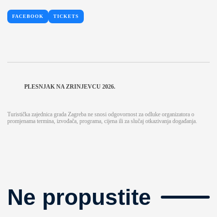
FACEBOOK
TICKETS
PLESNJAK NA ZRINJEVCU 2026.
Turistička zajednica grada Zagreba ne snosi odgovornost za odluke organizatora o
promjenama termina, izvođača, programa, cijena ili za slučaj otkazivanja događanja.
Ne propustite