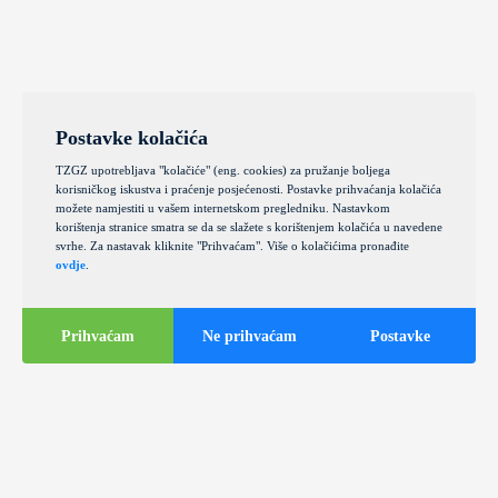
Postavke kolačića
TZGZ upotrebljava "kolačiće" (eng. cookies) za pružanje boljega
korisničkog iskustva i praćenje posjećenosti. Postavke prihvaćanja kolačića
možete namjestiti u vašem internetskom pregledniku. Nastavkom
korištenja stranice smatra se da se slažete s korištenjem kolačića u navedene
svrhe. Za nastavak kliknite "Prihvaćam". Više o kolačićima pronađite
ovdje
.
Prihvaćam
Ne prihvaćam
Postavke