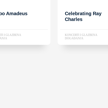
bo Amadeus
Celebrating Ray
Charles
TI I GLAZBENA
KONCERTI I GLAZBENA
ANJA
DOGAĐANJA