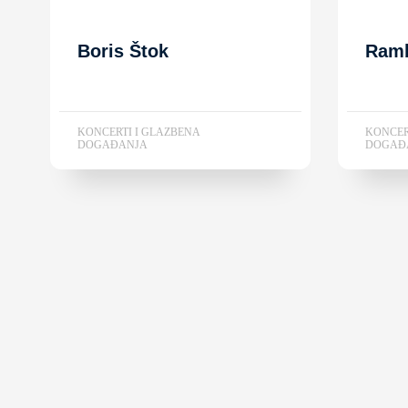
Boris Štok
Ram
KONCERTI I GLAZBENA
KONCER
DOGAĐANJA
DOGAĐ