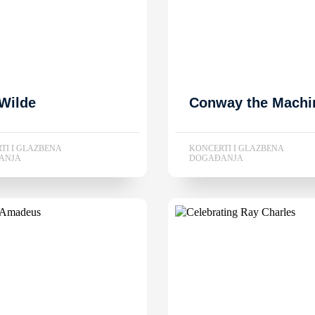
Wilde
Conway the Machi
TI I GLAZBENA
KONCERTI I GLAZBENA
ANJA
DOGAĐANJA