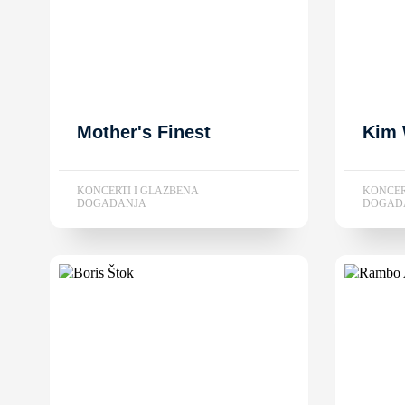
Mother's Finest
Kim 
KONCERTI I GLAZBENA
KONCER
DOGAĐANJA
DOGAĐ