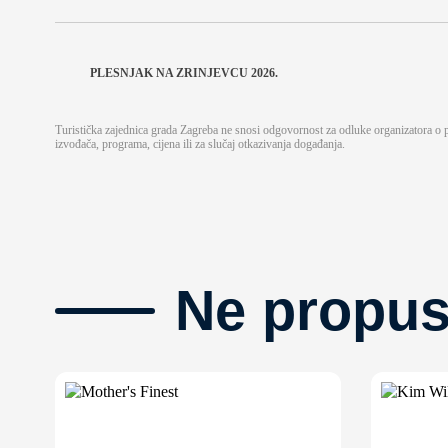
PLESNJAK NA ZRINJEVCU 2026.
Turistička zajednica grada Zagreba ne snosi odgovornost za odluke organizatora o
izvođača, programa, cijena ili za slučaj otkazivanja događanja.
Ne propus