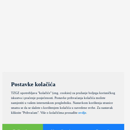
Postavke kolačića
TZGZ upotrebljava "kolačiće" (eng. cookies) za pružanje boljega korisničkog
iskustva i praćenje posjećenosti. Postavke prihvaćanja kolačića možete
namjestiti u vašem internetskom pregledniku. Nastavkom korištenja stranice
smatra se da se slažete s korištenjem kolačića u navedene svrhe. Za nastavak
kliknite "Prihvaćam". Više o kolačićima pronađite
ovdje
.