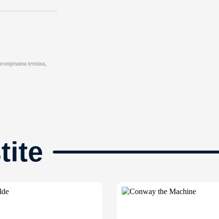
 promjenama termina,
tite