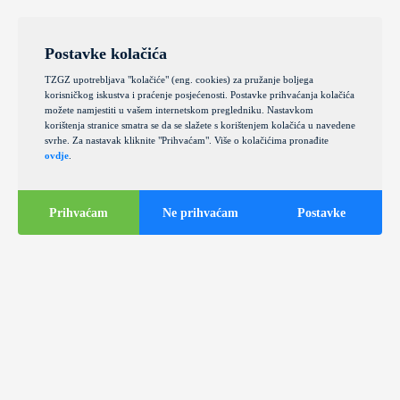
Postavke kolačića
TZGZ upotrebljava "kolačiće" (eng. cookies) za pružanje boljega
korisničkog iskustva i praćenje posjećenosti. Postavke prihvaćanja kolačića
možete namjestiti u vašem internetskom pregledniku. Nastavkom
korištenja stranice smatra se da se slažete s korištenjem kolačića u navedene
svrhe. Za nastavak kliknite "Prihvaćam". Više o kolačićima pronađite
ovdje
.
Prihvaćam
Ne prihvaćam
Postavke