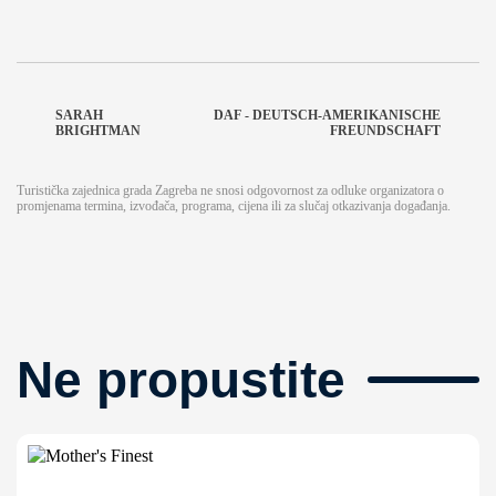
SARAH
DAF - DEUTSCH-AMERIKANISCHE
BRIGHTMAN
FREUNDSCHAFT
Turistička zajednica grada Zagreba ne snosi odgovornost za odluke organizatora o
promjenama termina, izvođača, programa, cijena ili za slučaj otkazivanja događanja.
Ne propustite