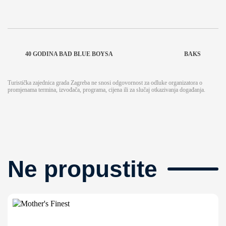
40 GODINA BAD BLUE BOYSA
BAKS
Turistička zajednica grada Zagreba ne snosi odgovornost za odluke organizatora o
promjenama termina, izvođača, programa, cijena ili za slučaj otkazivanja događanja.
Ne propustite