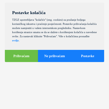
Postavke kolačića
TZGZ upotrebljava "kolačiće" (eng. cookies) za pružanje boljega
korisničkog iskustva i praćenje posjećenosti. Postavke prihvaćanja kolačića
možete namjestiti u vašem internetskom pregledniku. Nastavkom
korištenja stranice smatra se da se slažete s korištenjem kolačića u navedene
svrhe. Za nastavak kliknite "Prihvaćam". Više o kolačićima pronađite
ovdje
.
Prihvaćam
Ne prihvaćam
Postavke