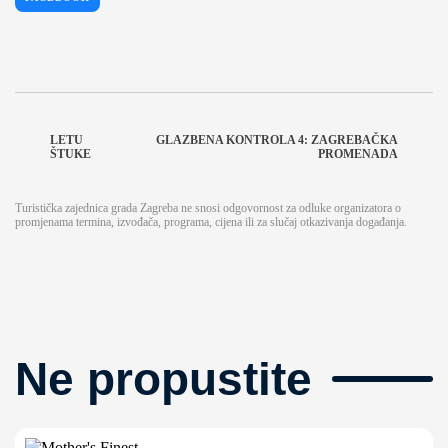
LETU
GLAZBENA KONTROLA 4: ZAGREBAČKA
ŠTUKE
PROMENADA
Turistička zajednica grada Zagreba ne snosi odgovornost za odluke organizatora o
promjenama termina, izvođača, programa, cijena ili za slučaj otkazivanja događanja.
Ne propustite