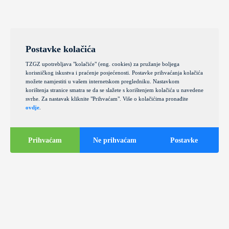
Postavke kolačića
TZGZ upotrebljava "kolačiće" (eng. cookies) za pružanje boljega
korisničkog iskustva i praćenje posjećenosti. Postavke prihvaćanja kolačića
možete namjestiti u vašem internetskom pregledniku. Nastavkom
korištenja stranice smatra se da se slažete s korištenjem kolačića u navedene
svrhe. Za nastavak kliknite "Prihvaćam". Više o kolačićima pronađite
ovdje
.
Prihvaćam
Ne prihvaćam
Postavke