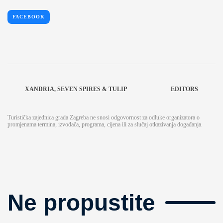
FACEBOOK
XANDRIA, SEVEN SPIRES & TULIP
EDITORS
Turistička zajednica grada Zagreba ne snosi odgovornost za odluke organizatora o
promjenama termina, izvođača, programa, cijena ili za slučaj otkazivanja događanja.
Ne propustite