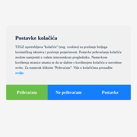
Postavke kolačića
TZGZ upotrebljava "kolačiće" (eng. cookies) za pružanje boljega
korisničkog iskustva i praćenje posjećenosti. Postavke prihvaćanja kolačića
možete namjestiti u vašem internetskom pregledniku. Nastavkom
korištenja stranice smatra se da se slažete s korištenjem kolačića u navedene
svrhe. Za nastavak kliknite "Prihvaćam". Više o kolačićima pronađite
ovdje
.
Prihvaćam
Ne prihvaćam
Postavke