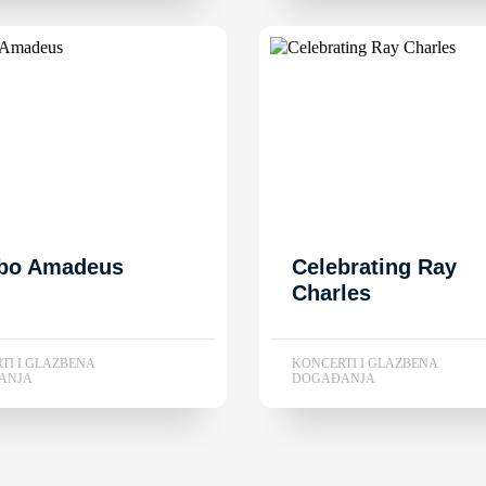
bo Amadeus
Celebrating Ray
Charles
TI I GLAZBENA
KONCERTI I GLAZBENA
ANJA
DOGAĐANJA