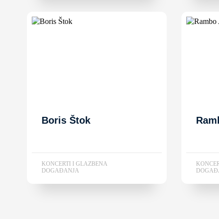
Boris Štok
Ram
KONCERTI I GLAZBENA
KONCER
DOGAĐANJA
DOGAĐ