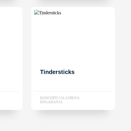
Tindersticks
KONCERTI I GLAZBENA
DOGAĐANJA