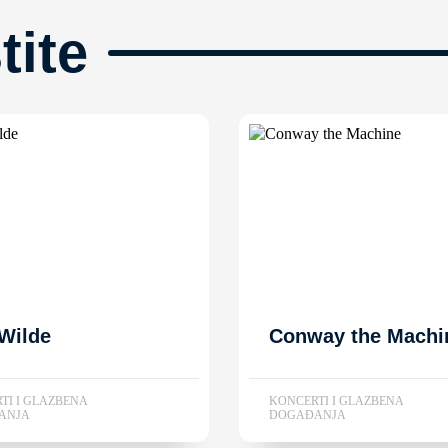
tite
Wilde
Conway the Machi
TI I GLAZBENA
KONCERTI I GLAZBENA
ANJA
DOGAĐANJA