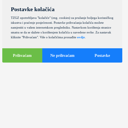
Postavke kolačića
TZGZ upotrebljava "kolačiće" (eng. cookies) za pružanje boljega korisničkog
iskustva i praćenje posjećenosti. Postavke prihvaćanja kolačića možete
namjestiti u vašem internetskom pregledniku. Nastavkom korištenja stranice
smatra se da se slažete s korištenjem kolačića u navedene svrhe. Za nastavak
kliknite "Prihvaćam". Više o kolačićima pronađite
ovdje
.
Prihvaćam
Ne prihvaćam
Postavke