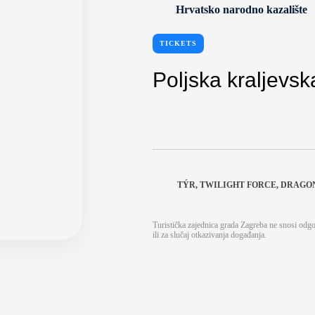
Hrvatsko narodno kazalište
TICKETS
Poljska kraljevs
TÝR, TWILIGHT FORCE, DRAG
Turistička zajednica grada Zagreba ne snosi odg
ili za slučaj otkazivanja događanja.