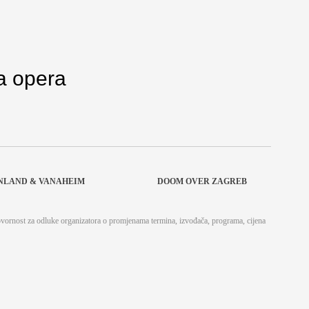
ka opera
ONLAND & VANAHEIM
DOOM OVER ZAGREB
ovornost za odluke organizatora o promjenama termina, izvođača, programa, cijena