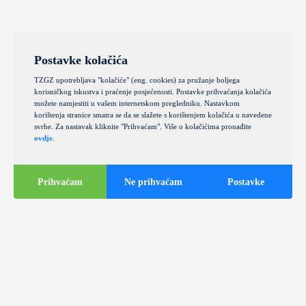
Postavke kolačića
TZGZ upotrebljava "kolačiće" (eng. cookies) za pružanje boljega
korisničkog iskustva i praćenje posjećenosti. Postavke prihvaćanja kolačića
možete namjestiti u vašem internetskom pregledniku. Nastavkom
korištenja stranice smatra se da se slažete s korištenjem kolačića u navedene
svrhe. Za nastavak kliknite "Prihvaćam". Više o kolačićima pronađite
ovdje
.
Prihvaćam
Ne prihvaćam
Postavke