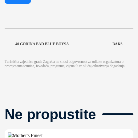
40 GODINA BAD BLUE BOYSA
BAKS
Turistička zajednica grada Zagreba ne snosi odgovornost za odluke organizatora o
promjenama termina, izvođača, programa, cijena ili za slučaj otkazivanja događanja.
Ne propustite