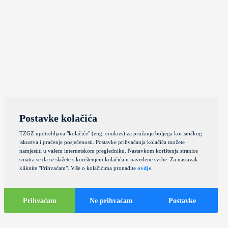
Postavke kolačića
TZGZ upotrebljava "kolačiće" (eng. cookies) za pružanje boljega korisničkog
iskustva i praćenje posjećenosti. Postavke prihvaćanja kolačića možete
namjestiti u vašem internetskom pregledniku. Nastavkom korištenja stranice
smatra se da se slažete s korištenjem kolačića u navedene svrhe. Za nastavak
kliknite "Prihvaćam". Više o kolačićima pronađite
ovdje
.
Prihvaćam
Ne prihvaćam
Postavke