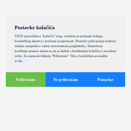
Postavke kolačića
TZGZ upotrebljava "kolačiće" (eng. cookies) za pružanje boljega
korisničkog iskustva i praćenje posjećenosti. Postavke prihvaćanja kolačića
možete namjestiti u vašem internetskom pregledniku. Nastavkom
korištenja stranice smatra se da se slažete s korištenjem kolačića u navedene
svrhe. Za nastavak kliknite "Prihvaćam". Više o kolačićima pronađite
ovdje
.
Prihvaćam
Ne prihvaćam
Postavke