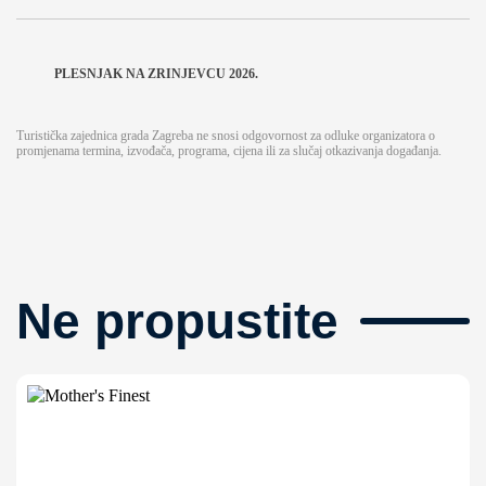
PLESNJAK NA ZRINJEVCU 2026.
Turistička zajednica grada Zagreba ne snosi odgovornost za odluke organizatora o
promjenama termina, izvođača, programa, cijena ili za slučaj otkazivanja događanja.
Ne propustite