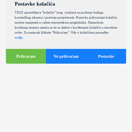
Postavke kolačića
TZGZ upotrebljava "kolačiće" (eng. cookies) za pružanje boljega
korisničkog iskustva i praćenje posjećenosti. Postavke prihvaćanja kolačića
možete namjestiti u vašem internetskom pregledniku. Nastavkom
korištenja stranice smatra se da se slažete s korištenjem kolačića u navedene
svrhe. Za nastavak kliknite "Prihvaćam". Više o kolačićima pronađite
ovdje
.
Prihvaćam
Ne prihvaćam
Postavke