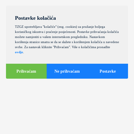
Postavke kolačića
TZGZ upotrebljava "kolačiće" (eng. cookies) za pružanje boljega
korisničkog iskustva i praćenje posjećenosti. Postavke prihvaćanja kolačića
možete namjestiti u vašem internetskom pregledniku. Nastavkom
korištenja stranice smatra se da se slažete s korištenjem kolačića u navedene
svrhe. Za nastavak kliknite "Prihvaćam". Više o kolačićima pronađite
ovdje
.
Prihvaćam
Ne prihvaćam
Postavke