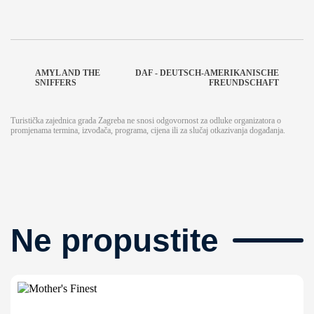
AMYL AND THE
DAF - DEUTSCH-AMERIKANISCHE
SNIFFERS
FREUNDSCHAFT
Turistička zajednica grada Zagreba ne snosi odgovornost za odluke organizatora o
promjenama termina, izvođača, programa, cijena ili za slučaj otkazivanja događanja.
Ne propustite