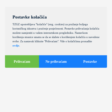
Postavke kolačića
TZGZ upotrebljava "kolačiće" (eng. cookies) za pružanje boljega
korisničkog iskustva i praćenje posjećenosti. Postavke prihvaćanja kolačića
možete namjestiti u vašem internetskom pregledniku. Nastavkom
korištenja stranice smatra se da se slažete s korištenjem kolačića u navedene
svrhe. Za nastavak kliknite "Prihvaćam". Više o kolačićima pronađite
ovdje
.
Prihvaćam
Ne prihvaćam
Postavke