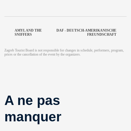
AMYL AND THE
DAF - DEUTSCH-AMERIKANISCHE
SNIFFERS
FREUNDSCHAFT
Zagreb Tourist Board is not responsible for changes in schedule, performers, program,
prices or the cancellation of the event by the organizers.
A ne pas
manquer