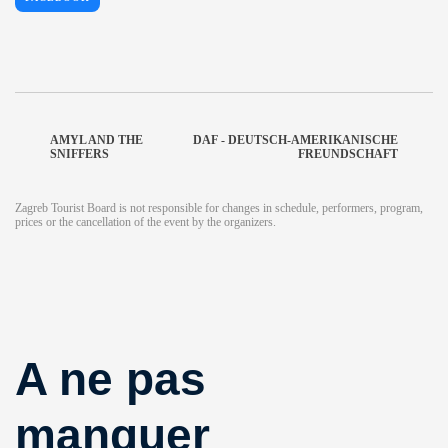
AMYL AND THE
DAF - DEUTSCH-AMERIKANISCHE
SNIFFERS
FREUNDSCHAFT
Zagreb Tourist Board is not responsible for changes in schedule, performers, program,
prices or the cancellation of the event by the organizers.
A ne pas
manquer