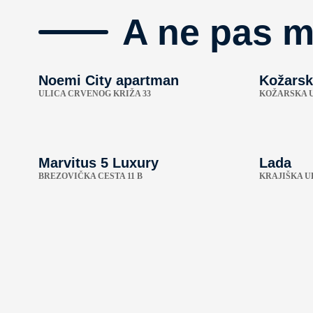
A ne pas 
Noemi City apartman
Kožarsk
ULICA CRVENOG KRIŽA 33
KOŽARSKA U
Marvitus 5 Luxury
Lada
BREZOVIČKA CESTA 11 B
KRAJIŠKA UL