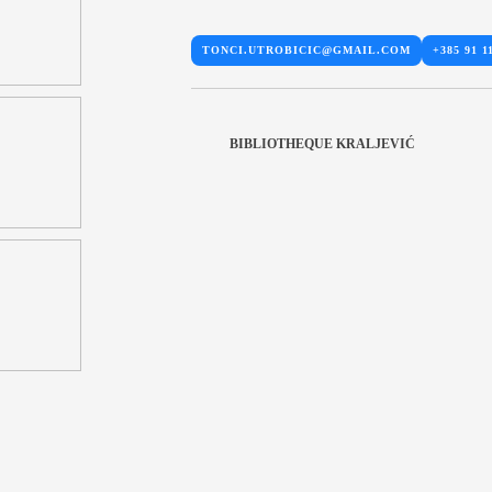
TONCI.UTROBICIC@GMAIL.COM
+385 91 1
BIBLIOTHEQUE KRALJEVIĆ