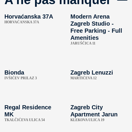
Horvaćanska 37A
Modern Arena
HORVAĆANSKA 37A
Zagreb Studio -
Free Parking - Full
Amenities
JARUŠČICA 11
Bionda
Zagreb Lenuzzi
IVŠIĆEV PRILAZ 3
MARTIĆEVA 12
Regal Residence
Zagreb City
MK
Apartment Jarun
TKALČIĆEVA ULICA 54
KLEKOVA ULICA 19