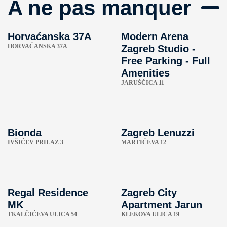
A ne pas manquer
Horvaćanska 37A
Modern Arena
HORVAĆANSKA 37A
Zagreb Studio -
Free Parking - Full
Amenities
JARUŠČICA 11
Bionda
Zagreb Lenuzzi
IVŠIĆEV PRILAZ 3
MARTIĆEVA 12
Regal Residence
Zagreb City
MK
Apartment Jarun
TKALČIĆEVA ULICA 54
KLEKOVA ULICA 19