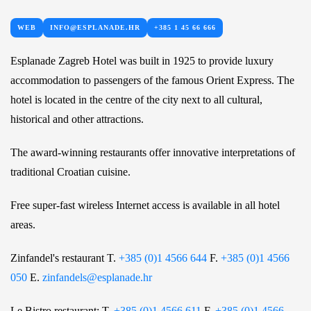
WEB
INFO@ESPLANADE.HR
+385 1 45 66 666
Esplanade Zagreb Hotel was built in 1925 to provide luxury
accommodation to passengers of the famous Orient Express. The
hotel is located in the centre of the city next to all cultural,
historical and other attractions.
The award-winning restaurants offer innovative interpretations of
traditional Croatian cuisine.
Free super-fast wireless Internet access is available in all hotel
areas.
Zinfandel's restaurant T.
+385 (0)1 4566 644
F.
+385 (0)1 4566
050
E.
zinfandels@esplanade.hr
Le Bistro restaurant: T.
+385 (0)1 4566 611
F.
+385 (0)1 4566