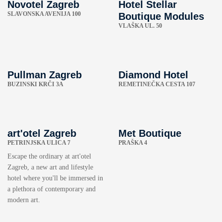
Novotel Zagreb
Hotel Stellar
SLAVONSKA AVENIJA 100
Boutique Modules
VLAŠKA UL. 50
Pullman Zagreb
Diamond Hotel
BUZINSKI KRČI 3A
REMETINEČKA CESTA 107
art'otel Zagreb
Met Boutique
PETRINJSKA ULICA 7
PRAŠKA 4
Escape the ordinary at art'otel
Zagreb, a new art and lifestyle
hotel where you'll be immersed in
a plethora of contemporary and
modern art.