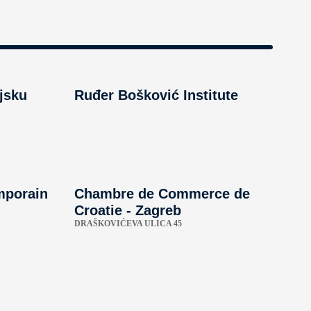
njsku
Ruđer Bošković Institute
emporain
Chambre de Commerce de
Croatie - Zagreb
DRAŠKOVIĆEVA ULICA 45