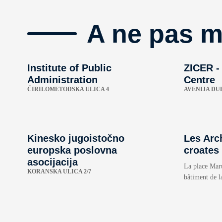
A ne pas 
Institute of Public
ZICER -
Administration
Centre
ĆIRILOMETODSKA ULICA 4
AVENIJA DU
Kinesko jugoistočno
Les Arc
europska poslovna
croates
asocijacija
La place Maru
KORANSKA ULICA 2/7
bâtiment de l