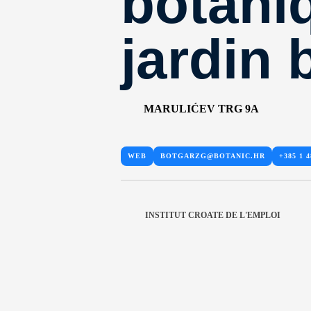
botani
jardin 
MARULIĆEV TRG 9A
WEB
BOTGARZG@BOTANIC.HR
+385 1 4
INSTITUT CROATE DE L'EMPLOI