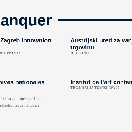
manquer
 Zagreb Innovation
Austrijski ured za va
trgovinu
BROVNIK 15
ILICA 12/II
hives nationales
Institut de l'art cont
TRG KRALJA TOMISLAVA 20
lić est dominée par l‘ancien
a Bibliothèque nationale.