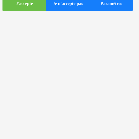
J'accepte
Je n'accepte pas
Paramètres
Informations
touristiques
ds
Autocars dans la ville de Zagreb
Informations utiles
Centres d'information touristique
Agences de voyages