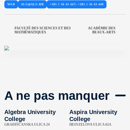
WEB
ALU@ALU.HR
+385 1 36 43 447; +385 1 36 43 448
FACULTÉ DES SCIENCES ET DES
ACADÉMIE DES
MATHÉMATIQUES
BEAUX-ARTS
A ne pas manquer
Algebra University
Aspira University
College
College
GRADIŠĆANSKA ULICA 24
HEINZELOVA ULICA 62A