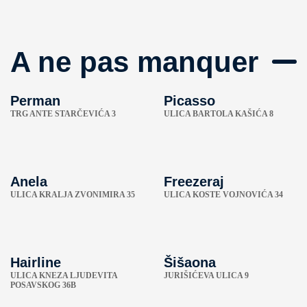
A ne pas manquer
Perman
Picasso
TRG ANTE STARČEVIĆA 3
ULICA BARTOLA KAŠIĆA 8
Anela
Freezeraj
ULICA KRALJA ZVONIMIRA 35
ULICA KOSTE VOJNOVIĆA 34
Hairline
Šišaona
ULICA KNEZA LJUDEVITA
JURIŠIĆEVA ULICA 9
POSAVSKOG 36B