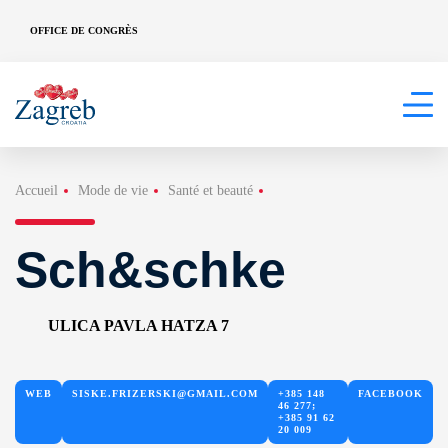
OFFICE DE CONGRÈS
Accueil
Mode de vie
Santé et beauté
Sch&schke
ULICA PAVLA HATZA 7
WEB
SISKE.FRIZERSKI@GMAIL.COM
+385 148
FACEBOOK
46 277;
+385 91 62
20 009