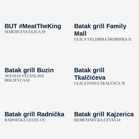
BUT #MeatTheKing
Batak grill Family
MARTIĆEVA ULICA 19
Mall
ULICA VELIMIRA ŠKORPIKA 11
Batak grill Buzin
Batak grill
AVENIJA VEĆESLAVA
Tkalčićeva
HOLJEVCA 62
ULICA IVANA TKALČIĆA 70
Batak grill Radnička
Batak grill Kajzerica
RADNIČKA CESTA 37C
REMETINEČKA CESTA 14